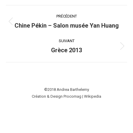
Navigation
album
PRÉCÉDENT
Chine Pékin – Salon musée Yan Huang
Album
précédent
:
SUIVANT
Grèce 2013
Album
suivant
:
©2018 Andrea Barthelemy
Création & Design Procomag
|
Wikipedia