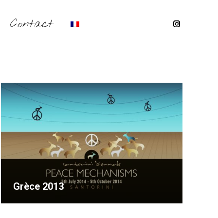
Contact
Instagram
page
opens
in
new
window
Grèce 2013